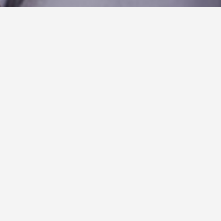
DD2 holder sommerlukket i uge 30 - få nyttige links
her
06 jul 2026
Nyheder