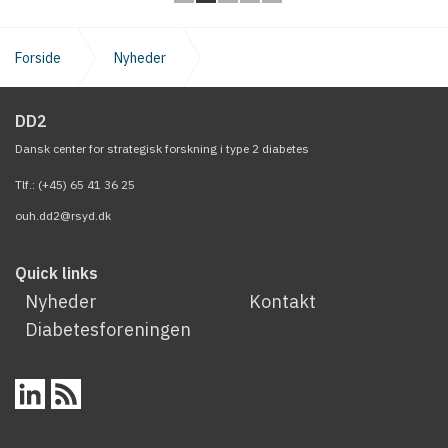
Forside
Nyheder
Fyens Stiftstidende: "Skridttæller hjælper sukkersyge"
DD2
Dansk center for strategisk forskning i type 2 diabetes
Tlf.: (+45) 65 41 36 25
ouh.dd2@rsyd.dk
Quick links
Nyheder
Kontakt
Diabetesforeningen