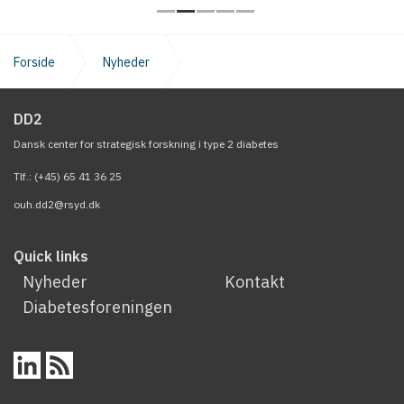
Forside
Nyheder
High burden of coronary atherosclerosis in patients with a
DD2
new diagnosis of type 2 diabetes
Dansk center for strategisk forskning i type 2 diabetes
Tlf.: (+45) 65 41 36 25
ouh.dd2@rsyd.dk
Quick links
Nyheder
Kontakt
Diabetesforeningen