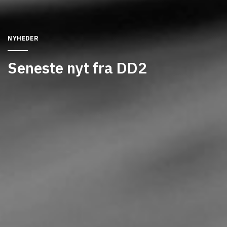
NYHEDER
Seneste nyt fra DD2