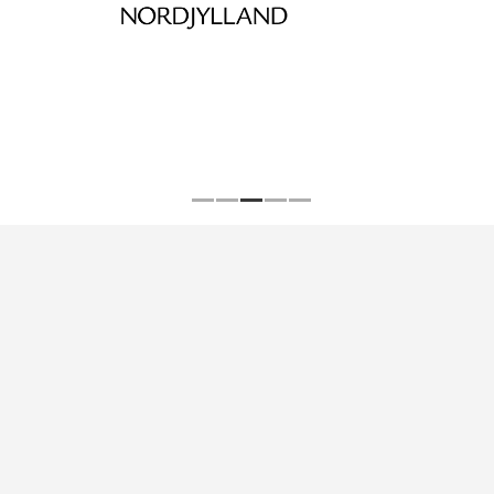
Nyheder
2022
november
DD2
Dansk center for strategisk forskning i type 2 diabetes
Tlf.: (+45) 65 41 36 25
ouh.dd2@rsyd.dk