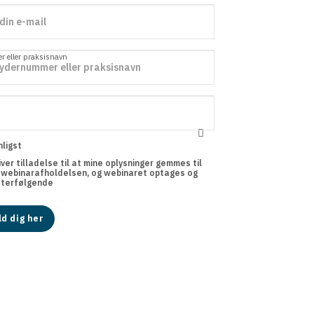
 eller praksisnavn
ligst
giver tilladelse til at mine oplysninger gemmes til
 webinarafholdelsen, og webinaret optages og
fterfølgende
ld dig her