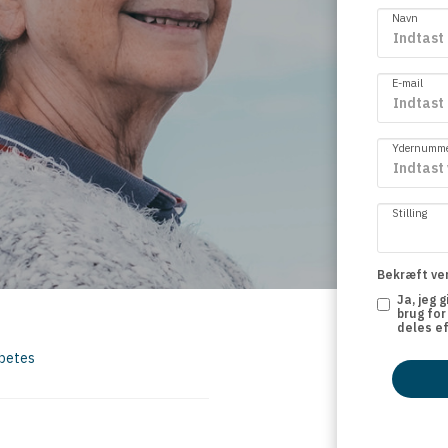
Navn
E-mail
Ydernummer
Stilling
Bekræft ven
Ja, jeg 
brug for
deles e
abetes