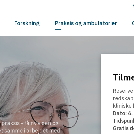
Skip to the content
Forskning
Praksis og ambulatorier
Tilme
Reserver
redskab
kliniske
Dato: 6
Tidspunk
praksis - få ny viden og
Gratis d
et samme i arbejdet med