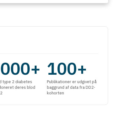
.000+
100+
 type 2 diabetes
Publikationer er udgivet på
 doneret deres blod
baggrund af data fra DD2-
D2
kohorten