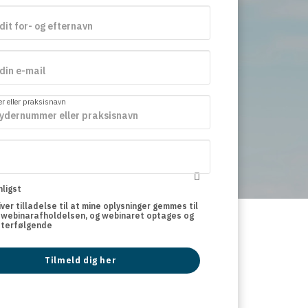
 eller praksisnavn
ligst
giver tilladelse til at mine oplysninger gemmes til
 webinarafholdelsen, og webinaret optages og
fterfølgende
Tilmeld dig her