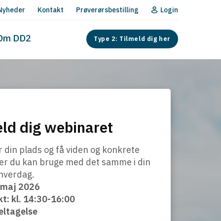
Nyheder
Kontakt
Prøverørsbestilling
Login
Om DD2
Type 2: Tilmeld dig her
ld dig webinaret
 din plads og få viden og konkrete
er du kan bruge med det samme i din
 hverdag.
. maj 2026
t: kl. 14:30-16:00
eltagelse