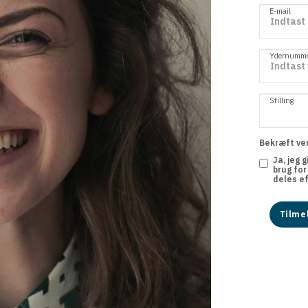
E-mail
Ydernummer
Stilling
Bekræft ven
Ja, jeg 
brug for
deles e
Tilme