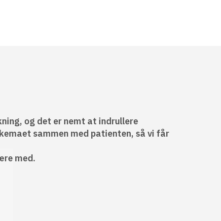
kning, og
det er nemt at indrullere
skemaet sammen med patienten, så vi får
være med.