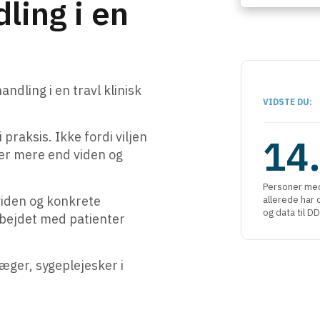
dling i en
ndling i en travl klinisk
VIDSTE DU:
praksis. Ikke fordi viljen
14
er mere end viden og
Personer med
viden og konkrete
allerede har
og data til D
rbejdet med patienter
æger, sygeplejesker i
.