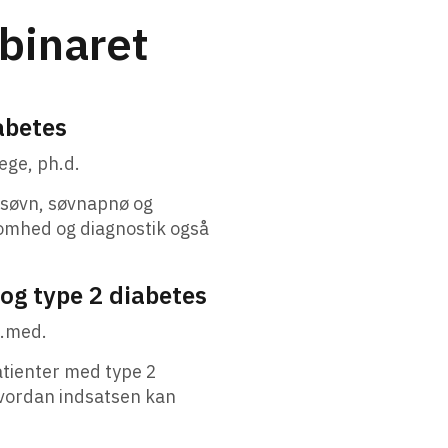
binaret
abetes
æge, ph.d.
søvn, søvnapnø og
mhed og diagnostik også
og type 2 diabetes
r.med.
atienter med type 2
hvordan indsatsen kan