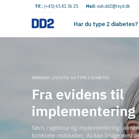
Tlf.:
(+45) 65 41 36 25
Mail:
ouh.dd2@rsyd.dk
Har du type 2 diabetes?
WEBINAR: LIVSSTIL OG TYPE 2 DIABETES
Fra evidens til
implementering
Søvn, rygestop og implementering i almen 
konkrete redskaber, du kan bruge med d