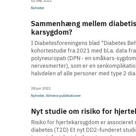
02 sep 2022
Nyheder
Sammenhæng mellem diabetisk
karsygdom?
I Diabetesforeningens blad "Diabetes B
kohortestudie fra 2021 med bl.a. data fr
polyneuropati (DPN - en småkars-sygdom
nervesmerter), som er en senkomplikation
halvdelen af alle personer med type 2 diab
28 jun 2022
Nyheder
,
Almene publikationer
Nyt studie om risiko for hjer
Risiko for hjertekarsygdom er associeret
diabetes (T2D) Et nyt DD2-funderet studi