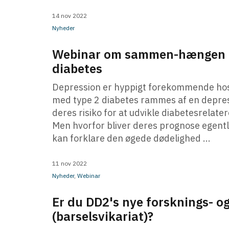
14 nov 2022
Nyheder
Webinar om sammen-hængen m
diabetes
Depression er hyppigt forekommende hos
med type 2 diabetes rammes af en depres
deres risiko for at udvikle diabetesrelat
Men hvorfor bliver deres prognose egentli
kan forklare den øgede dødelighed ...
11 nov 2022
Nyheder
,
Webinar
Er du DD2's nye forsknings- o
(barselsvikariat)?