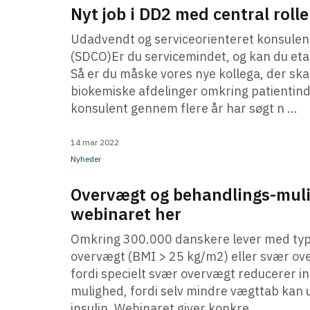
Nyt job i DD2 med central roll
Udadvendt og serviceorienteret konsulent
(SDCO)Er du servicemindet, og kan du eta
Så er du måske vores nye kollega, der sk
biokemiske afdelinger omkring patientind
konsulent gennem flere år har søgt n ...
14 mar 2022
Nyheder
Overvægt og behandlings-muli
webinaret her
Omkring 300.000 danskere lever med type
overvægt (BMI > 25 kg/m2) eller svær ove
fordi specielt svær overvægt reducerer 
mulighed, fordi selv mindre vægttab kan 
insulin. Webinaret giver konkre ...