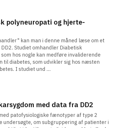
 polyneuropati og hjerte-
ehandler" kan man i denne måned læse om et
a DD2. Studiet omhandler Diabetisk
 som hos nogle kan medføre invaliderende
 til diabetes, som udvikler sig hos næsten
etes. I studiet und ...
tekarsygdom med data fra DD2
 med patofysiologiske fænotyper af type 2
e undersøgte, om subgruppering af patienter i