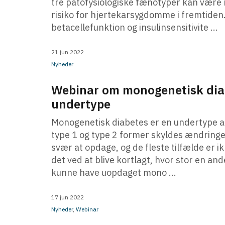
tre patofysiologiske fænotyper kan være me
risiko for hjertekarsygdomme i fremtiden
betacellefunktion og insulinsensitivite ...
21 jun 2022
Nyheder
Webinar om monogenetisk diab
undertype
Monogenetisk diabetes er en undertype af
type 1 og type 2 former skyldes ændringe
svær at opdage, og de fleste tilfælde er i
det ved at blive kortlagt, hvor stor en an
kunne have uopdaget mono ...
17 jun 2022
Nyheder
,
Webinar