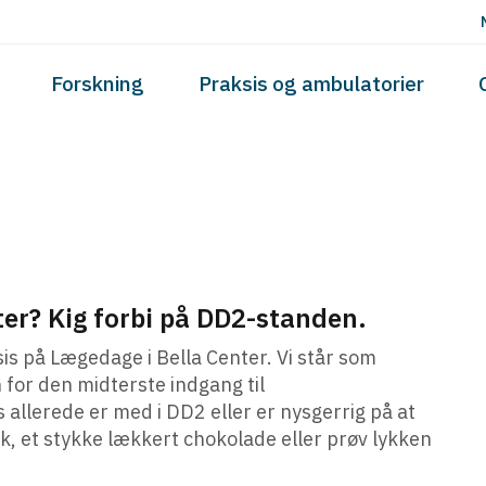
Skip to the content
Forskning
Praksis og ambulatorier
ter? Kig forbi på DD2-standen.
ksis på Lægedage i Bella Center. Vi står som
for den midterste indgang til
 allerede er med i DD2 eller er nysgerrig på at
ak, et stykke lækkert chokolade eller prøv lykken