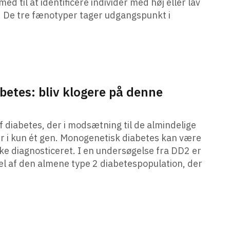
d til at identificere individer med høj eller lav
. De tre fænotyper tager udgangspunkt i
etes: bliv klogere på denne
 diabetes, der i modsætning til de almindelige
r i kun ét gen. Monogenetisk diabetes kan være
kke diagnosticeret. I en undersøgelse fra DD2 er
del af den almene type 2 diabetespopulation, der