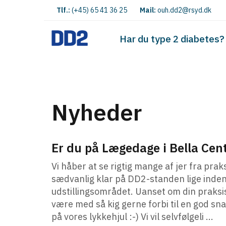
Tlf.:
(+45) 65 41 36 25
Mail:
ouh.dd2@rsyd.dk
Har du type 2 diabetes?
Nyheder
Er du på Lægedage i Bella Cen
Vi håber at se rigtig mange af jer fra pra
sædvanlig klar på DD2-standen lige inden 
udstillingsområdet. Uanset om din praksis
være med så kig gerne forbi til en god sn
på vores lykkehjul :-) Vi vil selvfølgeli ...